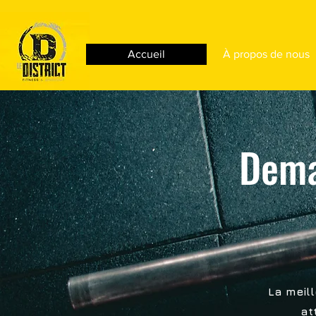
Accueil
À propos de nous
Dema
La meil
at