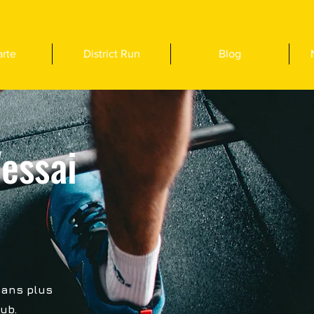
arte
District Run
Blog
essai
sans plus
lub.